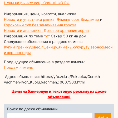
Цены на рынке: лен, Южный ФО РФ
Информация, цены, новости, аналитика:
Новости и участники рынка: Ячмень сорт Владимир
и
Гороховый суп без замачивания гороха
Новости и аналитика: Договор хранения зерна
Информация по теме
тут
Сахар 50 кг на дом
Следующее объявление в разделе ячмень:
Купим гречиху,овес,пшеницу,ячмень,кукурузу,зерносмеси
и зерноотходы
Предыдущее объявление в разделе ячмень:
Продам ячмень
Адрес объявления: https://yfo.zol.ru/Pokupka/Gorokh-
yachmen-lyon_Kuplu_yachmen_10007503.html
Цены на баннерную и текстовую рекламу на доске
объявлений
Поиск по доске объявлений
Найти