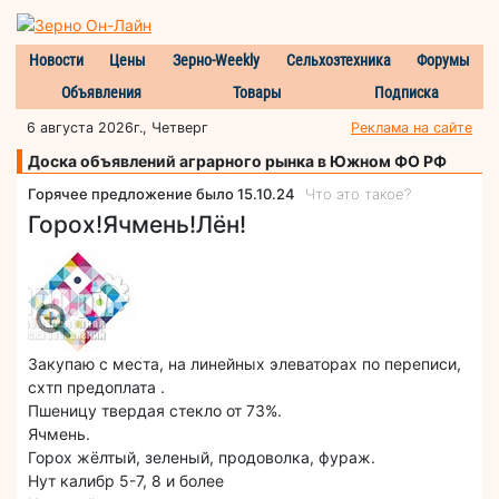
Новости
Цены
Зерно-Weekly
Сельхозтехника
Форумы
Объявления
Товары
Подписка
6 августа 2026г., Четверг
Реклама на сайте
Доска объявлений аграрного рынка в Южном ФО РФ
Горячее предложение было 15.10.24
Что это такое?
Горох!Ячмень!Лён!
Закупаю с места, на линейных элеваторах по переписи,
схтп предоплата .
Пшеницу твердая стекло от 73%.
Ячмень.
Горох жёлтый, зеленый, продоволка, фураж.
Нут калибр 5-7, 8 и более