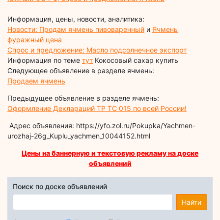
Информация, цены, новости, аналитика:
Новости: Продам ячмень пивоваренный
и
Ячмень
фуражный цена
Спрос и предложение: Масло подсолнечное экспорт
Информация по теме
тут
Кокосовый сахар купить
Следующее объявление в разделе ячмень:
Продаем ячмень
Предыдущее объявление в разделе ячмень:
Оформление Деклараций ТР ТС 015 по всей России!
Адрес объявления: https://yfo.zol.ru/Pokupka/Yachmen-
urozhaj-26g_Kuplu_yachmen_10044152.html
Цены на баннерную и текстовую рекламу на доске
объявлений
Поиск по доске объявлений
Найти