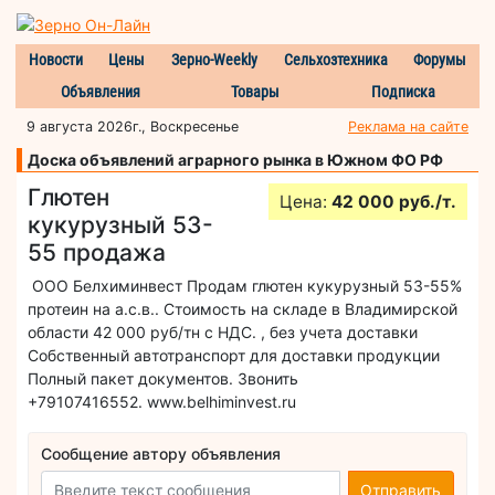
Новости
Цены
Зерно-Weekly
Сельхозтехника
Форумы
Объявления
Товары
Подписка
9 августа 2026г., Воскресенье
Реклама на сайте
Доска объявлений аграрного рынка в Южном ФО РФ
Глютен
Цена:
42 000 руб./т.
кукурузный 53-
55 продажа
ООО Белхиминвест Продам глютен кукурузный 53-55%
протеин на а.с.в.. Стоимость на складе в Владимирской
области 42 000 руб/тн с НДС. , без учета доставки
Собственный автотранспорт для доставки продукции
Полный пакет документов. Звонить
+79107416552. www.belhiminvest.ru
Сообщение автору объявления
Отправить