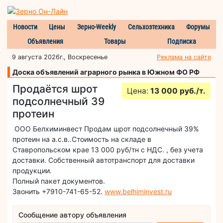
Новости
Цены
Зерно-Weekly
Сельхозтехника
Форумы
Объявления
Товары
Подписка
9 августа 2026г., Воскресенье
Реклама на сайте
Доска объявлений аграрного рынка в Южном ФО РФ
Продаётся шрот
Цена:
13 000 руб./т.
подсолнечный 39
протеин
ООО Белхиминвест Продам шрот подсолнечный 39%
протеин на а.с.в..Стоимость на складе в
Ставропольском крае 13 000 руб/тн с НДС. , без учета
доставки. Собственный автотранспорт для доставки
продукции.
Полный пакет документов.
Звонить +7910-741-65-52.
www.belhiminvest.ru
Сообщение автору объявления