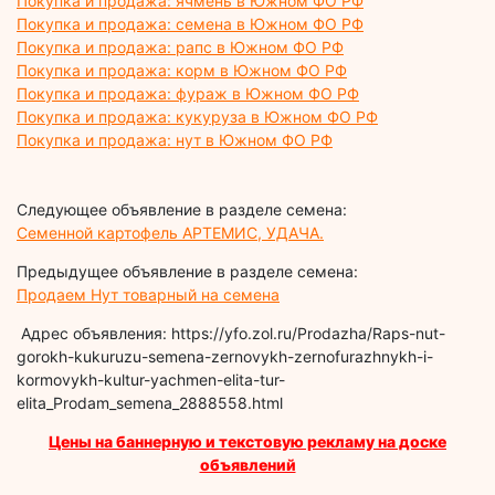
Покупка и продажа: ячмень в Южном ФО РФ
Покупка и продажа: семена в Южном ФО РФ
Покупка и продажа: рапс в Южном ФО РФ
Покупка и продажа: корм в Южном ФО РФ
Покупка и продажа: фураж в Южном ФО РФ
Покупка и продажа: кукуруза в Южном ФО РФ
Покупка и продажа: нут в Южном ФО РФ
Следующее объявление в разделе семена:
Семенной картофель АРТЕМИС, УДАЧА.
Предыдущее объявление в разделе семена:
Продаем Нут товарный на семена
Адрес объявления: https://yfo.zol.ru/Prodazha/Raps-nut-
gorokh-kukuruzu-semena-zernovykh-zernofurazhnykh-i-
kormovykh-kultur-yachmen-elita-tur-
elita_Prodam_semena_2888558.html
Цены на баннерную и текстовую рекламу на доске
объявлений