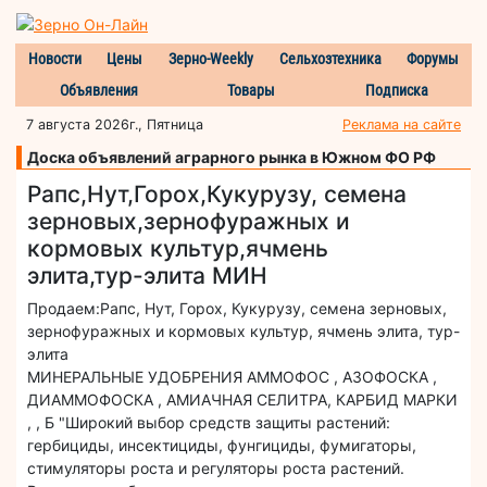
Новости
Цены
Зерно-Weekly
Сельхозтехника
Форумы
Объявления
Товары
Подписка
7 августа 2026г., Пятница
Реклама на сайте
Доска объявлений аграрного рынка в Южном ФО РФ
Рапс,Нут,Горох,Кукурузу, семена
зерновых,зернофуражных и
кормовых культур,ячмень
элита,тур-элита МИН
Продаем:Рапс, Нут, Горох, Кукурузу, семена зерновых,
зернофуражных и кормовых культур, ячмень элита, тур-
элита
МИНЕРАЛЬНЫЕ УДОБРЕНИЯ АММОФОС , АЗОФОСКА ,
ДИАММОФОСКА , АМИАЧНАЯ СЕЛИТРА, КАРБИД МАРКИ
, , Б "Широкий выбор средств защиты растений:
гербициды, инсектициды, фунгициды, фумигаторы,
стимуляторы роста и регуляторы роста растений.