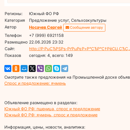
Регионы:
Южный ФО РФ
Категория
Предложение услуг, Сельхозкультуры
Автор
Носачев Сергей
Сообщение автору
Телефон
+7 (999) 6921158
Размещено
22.06.2026 23:32
Сайт:
http://Р·РµСЂРЅРѕ-РґРµРєР»Р°СЂР°С†РёСЏ.СЂС„
Показов
cегодня: 4, всего: 149
Смотрите также предложения на Промышленной доске объявл
Спрос и предложение: ячмень
Объявление размещено в разделах:
Южный ФО РФ: пшеница, спрос и предложение
Южный ФО РФ: ячмень, спрос и предложение
Информация, цены, новости, аналитика: