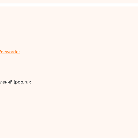
/neworder
ений (pdo.ru):