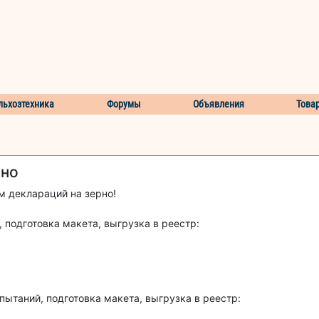
льхозтехника
Форумы
Объявления
Това
рно
 деклараций на зерно!
подготовка макета, выгрузка в реестр:
таний, подготовка макета, выгрузка в реестр: